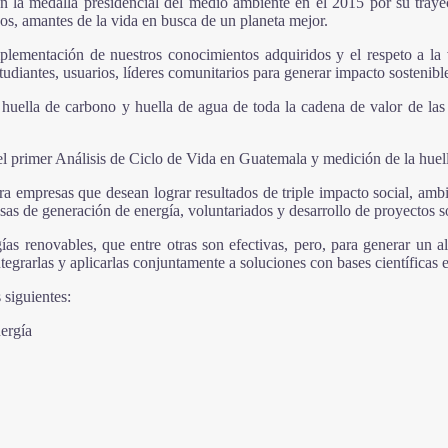
 la medalla presidencial del medio ambiente en el 2015 por su trayec
ños, amantes de la vida en busca de un planeta mejor.
lementación de nuestros conocimientos adquiridos y el respeto a la vi
estudiantes, usuarios, líderes comunitarios para generar impacto sosteni
la huella de carbono y huella de agua de toda la cadena de valor de l
l primer Análisis de Ciclo de Vida en Guatemala y medición de la huell
 empresas que desean lograr resultados de triple impacto social, ambie
as de generación de energía, voluntariados y desarrollo de proyectos s
ías renovables, que entre otras son efectivas, pero, para generar un al
egrarlas y aplicarlas conjuntamente a soluciones con bases científicas e
 siguientes:
nergía