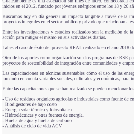
Guateambiente es una asociación sin fines de lucro, condecorada con
inicios en el 2012, fundado por jóvenes enérgicos entre los 18 y 26 a
Buscamos hoy en día generar un impacto tangible a través de la imp
proyectos integrales en el sector público y privado que relacionan a 
Entre las investigaciones y estudios realizados son la medición de 
acción para mitigar el mismo en sus actividades diarias.
Tal es el caso de éxito del proyecto REAL realizado en el año 2018 de
Otro de los aportes como organización son los programas de RSE para
proyectos de sostenibilidad de integración entre comunidades y empres
Las capacitaciones en técnicas sustentables cómo el uso de las energ
tomando en cuenta variables sociales, culturales y económicas, para int
Entre las capacitaciones que se han realizado se pueden mencionar los
- Uso de residuos orgánicos agrícolas e industriales como fuente de e
- Biodigestores de bajo costo
- Energía solar térmica y fotovoltaica
- Hidroeléctricas y otras fuentes de energía.
- Huella de agua y huella de carbono
- Análisis de ciclo de vida ACV