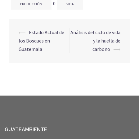
0
PRODUCCIÓN
VIDA
Navegación
⟵
Estado Actual de
Análisis del ciclo de vida
de
los Bosques en
y la huella de
entradas
Guatemala
carbono
⟶
GUATEAMBIENTE